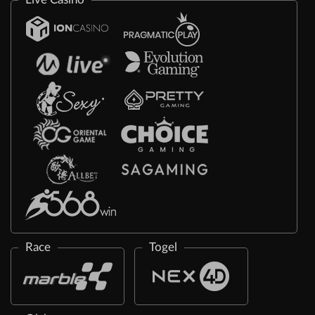
Race
Togel