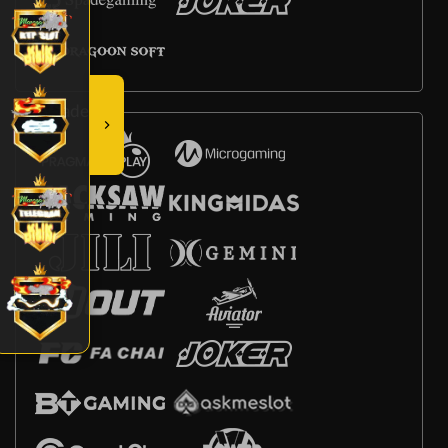
Arcade