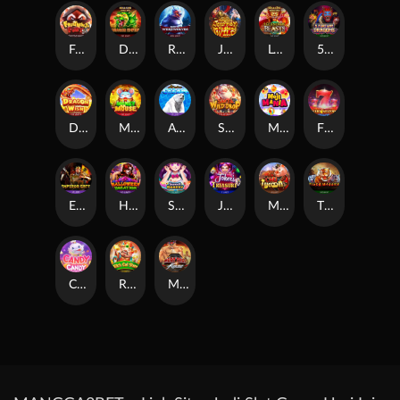
Fruit Ninja Fury
Dragon Empire
Rise Of Werewolves
Journey to the Wild
Legendary Beasts Saga
5 Fortune Dragons
Dragon Wish
Money Mouse
Adventure Iceland
Santa Wild Drop
Moji Mania
Fiery Sevens Exclusive
Emperor Gate
Halloween Vacation
Sweet Bakery
Jokers Treasure
Mr Chu Tycoon
Tiger Warrior
Candy Candy
Rich Caishen
Muay Thai Fighter