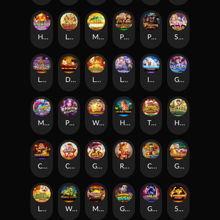
Hallo Win Party
Legacy of Ramakien
Mister Cashmore
Prosperity Gods
Pirates Gold Rush
Sexy Vegas
Lucky Feng Shui
Da Fu Xiao Fu
Lucky Koi Exclusive
Love Idol
Iceland SA
Galaxy Guardian
Magical Lamp
Poker Maxways
Wow Prosperity
Ho Yeah Monkey
Three Lucky Stars
Hugon Quest
Cai Shen 888
Candy Pop
Gold West
Royal Paws Maxways
Crazy Bomber
Great Stars
Lucky Snake Wheel
Wong Choy
Mega 7
Gemstone Rush
Gold Panther
5 Fortune SA