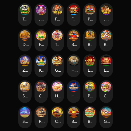
Triple Panda
Jokers Treasure Exclusive
Fury Max Lucky Road
FaFaFa2
Panda Opera
Jungle King
Dragon Gold SA
Fruits Mania
Tiger Dance
Big Prosperity
Book of Myth
Rabbit Riches
ZEUS
Kong The Striker
Going Bananas Inc
Heroes
Lucky Koi
Lucky Meow
Secrets of Anubis
Captain Golds Fortune
Happy Neko
Highway Fortune
Pocket Mon Go
Candy Pop 2
Space Conquest
Roma
Caishen Deluxe Maxways
Big Prosperity SA
Brothers Kingdom 2
Great Stars SA