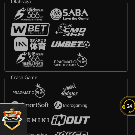
Olahraga
Crash Game