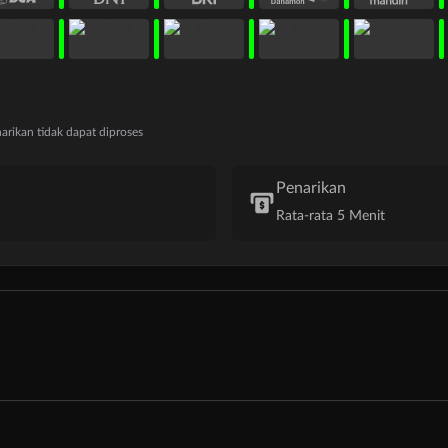
arikan tidak dapat diproses
Penarikan
Rata-rata 5 Menit