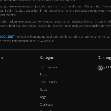
luang untuk memenangkan jackpot besar dan hadiah maksimum. Dengan fitur-fitur sep
Selain itu, situs gacor hari ini ini juga dikenal karena persentase pembayaran ya
tasi mereka.
prioritaskan keamanan dan kenyamanan para pemain setianya. Dengan sistem enkrips
asi pribadi atau kecurangan. Selain itu, layanan pelanggan yang responsif siap m
NGGA2BET
menjadi pilihan utama bagi para penikmat judi slot online yang menca
ndiri sensasi kemenangan di MANGGA2BET!
rm
Kategori
Dukung
Hot Games
+85
Slots
Live Casino
Race
Togel
Olahraga