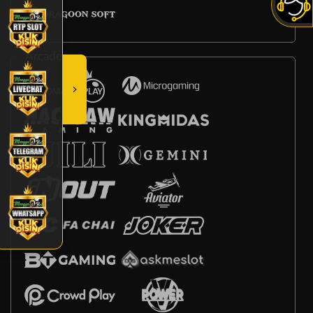
Arcade