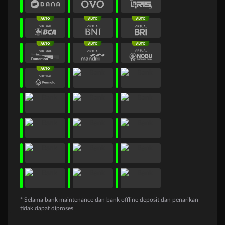
* Selama bank maintenance dan bank offline deposit dan penarikan
tidak dapat diproses