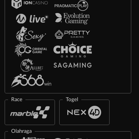
Race
Togel
Olahraga