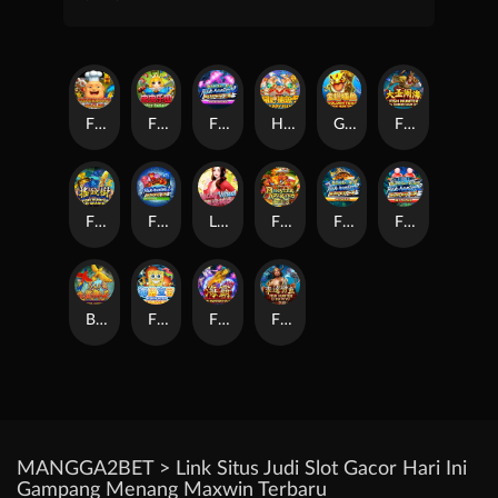
Fisherman's Wharf
Fish Hunter Insect Paradise
Fish Hunter 2 EX-Pro
Happy Fish 5
Golden Toad Fish Hunting
Fish Hunting: Da Sheng Nao Hai
Fish Hunting: Yao Qian Shu
Fish Hunter 2 EX-Novice
Lucky Wheel
Fish Hunter Monster Awaken
Fish Hunter 2 EX-Newbie
Fish Hunter 2 EX-My Club
Bird Paradise
Fish Hunter Spongebob
Fish Haiba
Fish Hunting: Li Kui Pi Yu
MANGGA2BET > Link Situs Judi Slot Gacor Hari Ini
Gampang Menang Maxwin Terbaru