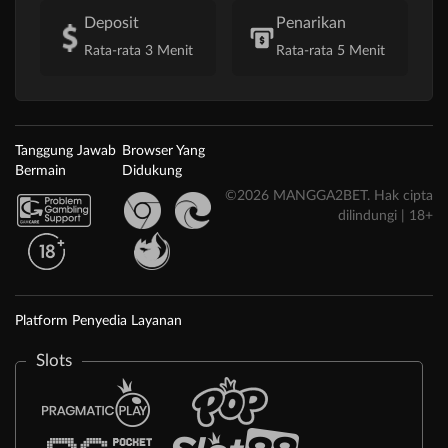
Deposit
Penarikan
Rata-rata 3 Menit
Rata-rata 5 Menit
Tanggung Jawab
Browser Yang
Bermain
Didukung
©2026 MANGGA2BET. Hak cipta
dilindungi | 18+
Platform Penyedia Layanan
Slots