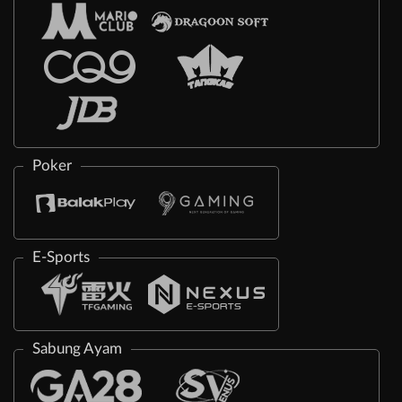
Poker
E-Sports
Sabung Ayam