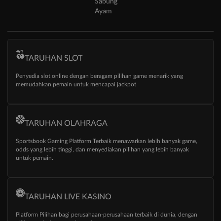
Sabung
Ayam
TARUHAN SLOT
Penyedia slot online dengan beragam pilihan game menarik yang
memudahkan pemain untuk mencapai jackpot
TARUHAN OLAHRAGA
Sportsbook Gaming Platform Terbaik menawarkan lebih banyak game,
odds yang lebih tinggi, dan menyediakan pilihan yang lebih banyak
untuk pemain.
TARUHAN LIVE KASINO
Platform Pilihan bagi perusahaan-perusahaan terbaik di dunia, dengan