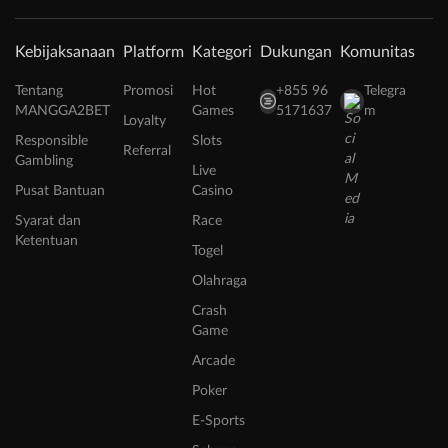
Kebijaksanaan
Platform
Kategori
Dukungan
Komunitas
Tentang
Promosi
Hot
+855 96
Telegra
MANGGA2BET
Games
5171637
m
Loyalty
Responsible
Slots
Referral
Gambling
Live
Pusat Bantuan
Casino
Syarat dan
Race
Ketentuan
Togel
Olahraga
Crash
Game
Arcade
Poker
E-Sports