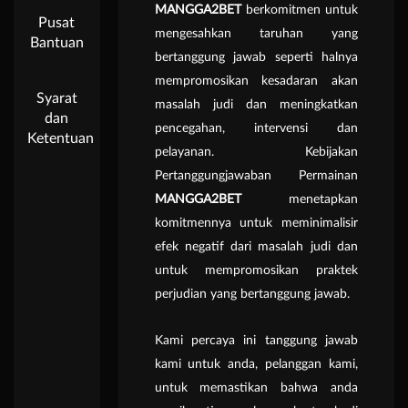
MANGGA2BET
berkomitmen untuk
Pusat
mengesahkan taruhan yang
Bantuan
bertanggung jawab seperti halnya
mempromosikan kesadaran akan
Syarat
masalah judi dan meningkatkan
dan
pencegahan, intervensi dan
Ketentuan
pelayanan. Kebijakan
Pertanggungjawaban Permainan
MANGGA2BET
menetapkan
komitmennya untuk meminimalisir
efek negatif dari masalah judi dan
untuk mempromosikan praktek
perjudian yang bertanggung jawab.
Kami percaya ini tanggung jawab
kami untuk anda, pelanggan kami,
untuk memastikan bahwa anda