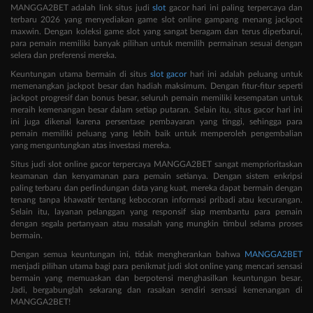
MANGGA2BET adalah link situs judi
slot
gacor hari ini paling terpercaya dan
terbaru 2026 yang menyediakan game slot online gampang menang jackpot
maxwin. Dengan koleksi game slot yang sangat beragam dan terus diperbarui,
para pemain memiliki banyak pilihan untuk memilih permainan sesuai dengan
selera dan preferensi mereka.
Keuntungan utama bermain di situs
slot gacor
hari ini adalah peluang untuk
memenangkan jackpot besar dan hadiah maksimum. Dengan fitur-fitur seperti
jackpot progresif dan bonus besar, seluruh pemain memiliki kesempatan untuk
meraih kemenangan besar dalam setiap putaran. Selain itu, situs gacor hari ini
ini juga dikenal karena persentase pembayaran yang tinggi, sehingga para
pemain memiliki peluang yang lebih baik untuk memperoleh pengembalian
yang menguntungkan atas investasi mereka.
Situs judi slot online gacor terpercaya MANGGA2BET sangat memprioritaskan
keamanan dan kenyamanan para pemain setianya. Dengan sistem enkripsi
paling terbaru dan perlindungan data yang kuat, mereka dapat bermain dengan
tenang tanpa khawatir tentang kebocoran informasi pribadi atau kecurangan.
Selain itu, layanan pelanggan yang responsif siap membantu para pemain
dengan segala pertanyaan atau masalah yang mungkin timbul selama proses
bermain.
Dengan semua keuntungan ini, tidak mengherankan bahwa
MANGGA2BET
menjadi pilihan utama bagi para penikmat judi slot online yang mencari sensasi
bermain yang memuaskan dan berpotensi menghasilkan keuntungan besar.
Jadi, bergabunglah sekarang dan rasakan sendiri sensasi kemenangan di
MANGGA2BET!