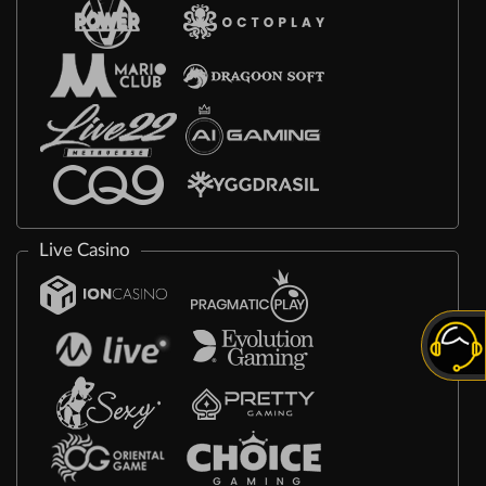
Live Casino