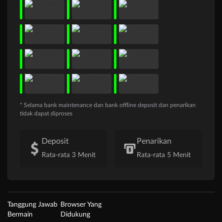
* Selama bank maintenance dan bank offline deposit dan penarikan
tidak dapat diproses
Deposit
Penarikan
Rata-rata 3 Menit
Rata-rata 5 Menit
Tanggung Jawab
Browser Yang
Bermain
Didukung