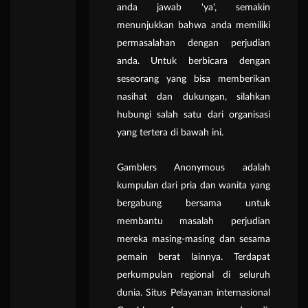
anda jawab 'ya', semakin
menunjukkan bahwa anda memiliki
permasalahan dengan perjudian
anda. Untuk berbicara dengan
seseorang yang bisa memberikan
nasihat dan dukungan, silahkan
hubungi salah satu dari organisasi
yang tertera di bawah ini.
Gamblers Anonymous adalah
kumpulan dari pria dan wanita yang
bergabung bersama untuk
membantu masalah perjudian
mereka masing-masing dan sesama
pemain berat lainnya. Terdapat
perkumpulan regional di seluruh
dunia. Situs Pelayanan internasional