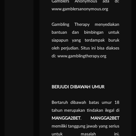
Gamblers Anonymous ada di:
www.gamblersanonymous.org
Gambling Therapy menyediakan
bantuan dan bimbingan untuk
siapapun yang terdampak buruk
oleh perjudian. Situs ini bisa diakses
di:
www.gamblingtherapy.org
BERJUDI DIBAWAH UMUR
Bertaruh dibawah batas umur 18
tahun merupakan tindakan ilegal di
MANGGA2BET
.
MANGGA2BET
memiliki tanggung jawab yang serius
untuk masalah ini.