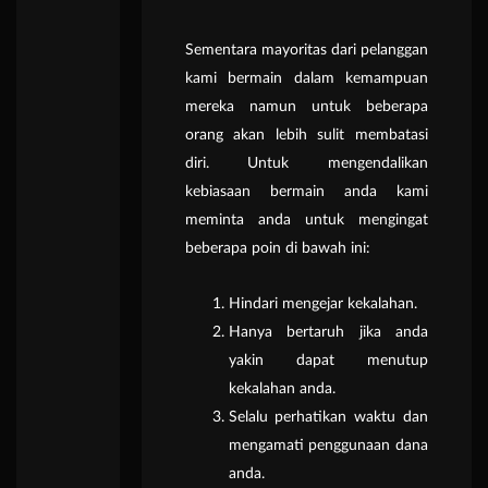
Sementara mayoritas dari pelanggan
kami bermain dalam kemampuan
mereka namun untuk beberapa
orang akan lebih sulit membatasi
diri. Untuk mengendalikan
kebiasaan bermain anda kami
meminta anda untuk mengingat
beberapa poin di bawah ini:
Hindari mengejar kekalahan.
Hanya bertaruh jika anda
yakin dapat menutup
kekalahan anda.
Selalu perhatikan waktu dan
mengamati penggunaan dana
anda.