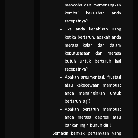
mencoba dan memenangkan
kembali kekalahan anda
secepatnya?
Jika anda kehabisan uang
ketika bertaruh, apakah anda
merasa kalah dan dalam
keputusasaan dan merasa
butuh untuk bertaruh lagi
secepatnya?
Apakah argumentasi, frustasi
atau kekecewaan membuat
anda menginginkan untuk
bertaruh lagi?
Apakah bertaruh membuat
anda merasa depresi atau
bahkan ingin bunuh diri?
Semakin banyak pertanyaan yang