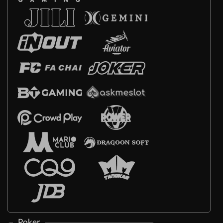
Poker